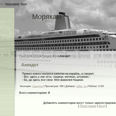
сть
|
Регистрация
|
Вход
Морякам
Главная
»
2011
»
Январь
»
9
» Анекдот
Анекдот
Привел нового матроса капитан на корабль, и говорит:
- Вот, здесь у нас есть: лоцман, мичман, штурман...
- Ба, да здесь все свои. Моя фамилия Кацман.
Категория
:
Анекдоты
|
Просмотров
: 546 |
Добавил
:
stifler_ya
|
Рейтинг
:
0.0
/
0
Всего комментариев
:
0
Добавлять комментарии могут только зарегистрирова
[
Регистрация
|
Вход
]