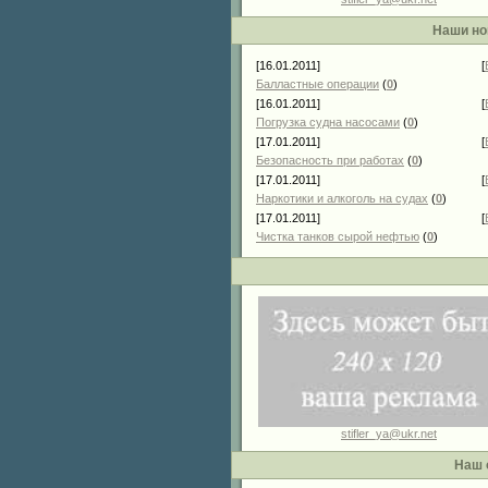
Наши но
[16.01.2011]
[
Балластные операции
(
0
)
[16.01.2011]
[
Погрузка судна насосами
(
0
)
[17.01.2011]
[
Безопасность при работах
(
0
)
[17.01.2011]
[
Наркотики и алкоголь на судах
(
0
)
[17.01.2011]
[
Чистка танков сырой нефтью
(
0
)
stifler_ya@ukr.net
Наш 