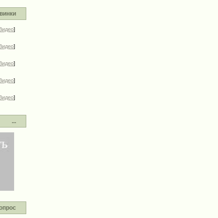
винки
Видео
]
Видео
]
Видео
]
Видео
]
Видео
]
...
опрос