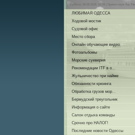
Суббота, 08.08.2026, 02:04 |
Приветствую Вас
Го
ЛЮБИМАЯ ОДЕССА
Ходовой мостик
Судовой офис
Место сбора
Онлайн обучающее видео
Фотоальбомы
Морские суеверия
Рекомендации ITF в о...
Жульничество при найме
Обязанности крюинга
Обработка грузов мор...
Бермудский треугольник
Информация о сайте
Салон отдыха команды
Срочно про НАЛОГ!
Последние новости Одессы