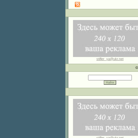
stifler_ya@ukr.net
Ф
stifler_ya@ukr.net