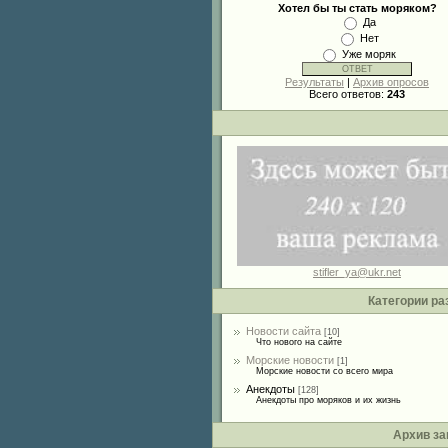
Хотел бы ты стать моряком?
Да
Нет
Уже моряк
Результаты
|
Архив опросов
Всего ответов:
243
stifler_ya@ukr.net
Категории ра
Новости сайта
[10]
Что нового на сайте
Морские новости
[1]
Морские новости со всего мира
Анекдоты
[128]
Анекдоты про моряков и их жизнь
Архив за