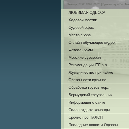
Пятница, 07.08.2026, 00:28 |
Приветствую Вас
Го
ЛЮБИМАЯ ОДЕССА
Ходовой мостик
Судовой офис
Место сбора
Онлайн обучающее видео
Фотоальбомы
Морские суеверия
Рекомендации ITF в о...
Жульничество при найме
Обязанности крюинга
Обработка грузов мор...
Бермудский треугольник
Информация о сайте
Салон отдыха команды
Срочно про НАЛОГ!
Последние новости Одессы