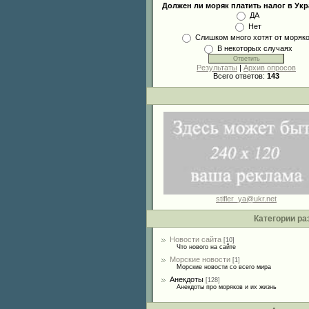
Должен ли моряк платить налог в Ук
ДА
Нет
Слишком много хотят от моряк
В некоторых случаях
Результаты
|
Архив опросов
Всего ответов:
143
stifler_ya@ukr.net
Категории ра
Новости сайта
[10]
Что нового на сайте
Морские новости
[1]
Морские новости со всего мира
Анекдоты
[128]
Анекдоты про моряков и их жизнь