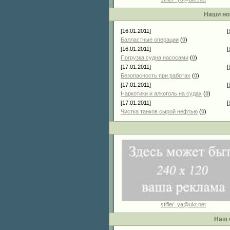
Наши но
[16.01.2011]
[
Балластные операции
(
0
)
[16.01.2011]
[
Погрузка судна насосами
(
0
)
[17.01.2011]
[
Безопасность при работах
(
0
)
[17.01.2011]
[
Наркотики и алкоголь на судах
(
0
)
[17.01.2011]
[
Чистка танков сырой нефтью
(
0
)
stifler_ya@ukr.net
Наш 