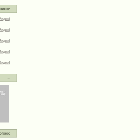
винки
Видео
]
Видео
]
Видео
]
Видео
]
Видео
]
...
опрос