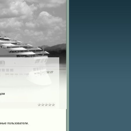
12:27
ецом
нные пользователи.