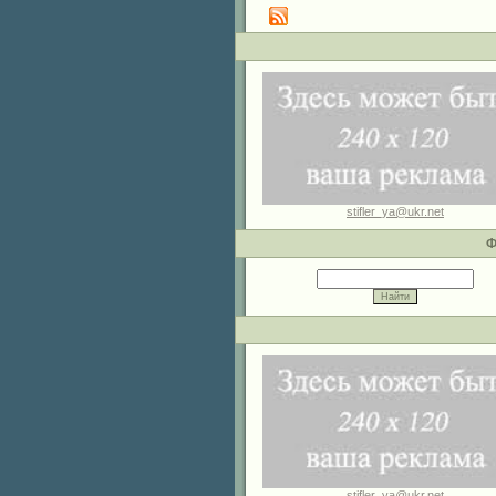
stifler_ya@ukr.net
Ф
stifler_ya@ukr.net