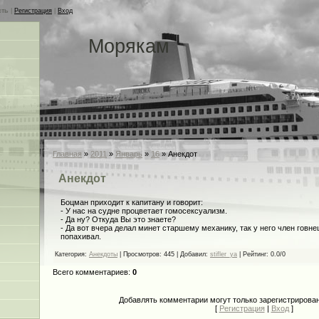
сть
|
Регистрация
|
Вход
Морякам
Главная
»
2011
»
Январь
»
16
» Анекдот
Анекдот
Боцман приходит к капитану и говорит:
- У нас на судне процветает гомосексуализм.
- Да ну? Откуда Вы это знаете?
- Да вот вчера делал минет старшему механику, так у него член говн
попахивал.
Категория
:
Анекдоты
|
Просмотров
: 445 |
Добавил
:
stifler_ya
|
Рейтинг
:
0.0
/
0
Всего комментариев
:
0
Добавлять комментарии могут только зарегистрирова
[
Регистрация
|
Вход
]