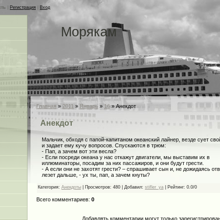
сть
|
Регистрация
|
Вход
Морякам
Главная
»
2011
»
Январь
»
16
» Анекдот
Анекдот
Мальчик, обходя с папой-капитаном океанский лайнер, везде сует сво
и задает ему кучу вопросов. Спускаются в трюм:
- Пап, а зачем вот эти весла?
- Если посреди океана у нас откажут двигатели, мы выставим их в
иллюминаторы, посадим за них пассажиров, и они будут грести.
- А если они не захотят грести? – спрашивает сын и, не дожидаясь отв
лезет дальше, - ух ты, пап, а зачем кнуты?
Категория
:
Анекдоты
|
Просмотров
: 480 |
Добавил
:
stifler_ya
|
Рейтинг
:
0.0
/
0
Всего комментариев
:
0
Добавлять комментарии могут только зарегистрирова