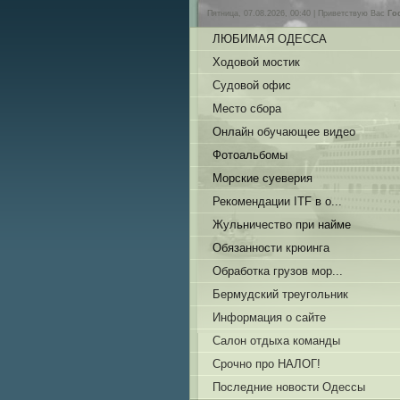
Пятница, 07.08.2026, 00:40 |
Приветствую Вас
Го
ЛЮБИМАЯ ОДЕССА
Ходовой мостик
Судовой офис
Место сбора
Онлайн обучающее видео
Фотоальбомы
Морские суеверия
Рекомендации ITF в о...
Жульничество при найме
Обязанности крюинга
Обработка грузов мор...
Бермудский треугольник
Информация о сайте
Салон отдыха команды
Срочно про НАЛОГ!
Последние новости Одессы