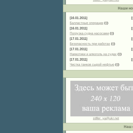
Наши но
[16.01.2011]
[
Балластные операции
(
0
)
[16.01.2011]
[
Погрузка судна насосами
(
0
)
[17.01.2011]
[
Безопасность при работах
(
0
)
[17.01.2011]
[
Наркотики и алкоголь на судах
(
0
)
[17.01.2011]
[
Чистка танков сырой нефтью
(
0
)
stifler_ya@ukr.net
Наш 