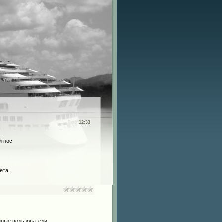
12:33
й нос
ета,
нные пользователи.