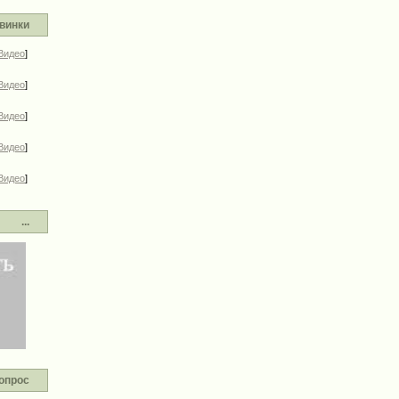
винки
Видео
]
Видео
]
Видео
]
Видео
]
Видео
]
...
опрос