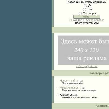
Хотел бы ты стать моряком?
Да
Нет
Уже моряк
Результаты
|
Архив опросов
Всего ответов:
243
stifler_ya@ukr.net
Категории ра
Новости сайта
[10]
Что нового на сайте
Морские новости
[1]
Морские новости со всего мира
Анекдоты
[128]
Анекдоты про моряков и их жизнь
Архив за