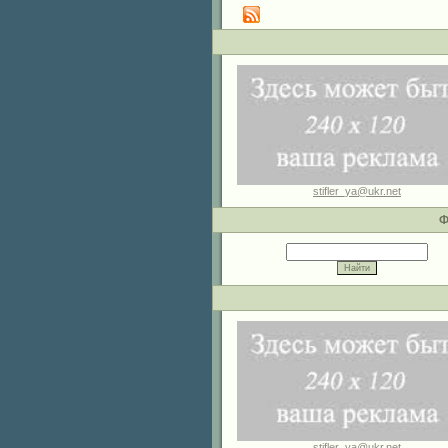
stifler_ya@ukr.net
Ф
stifler_ya@ukr.net