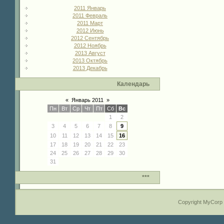
2011 Январь
2011 Февраль
2011 Март
2012 Июнь
2012 Сентябрь
2012 Ноябрь
2013 Август
2013 Октябрь
2013 Декабрь
Календарь
«
Январь 2011
»
Пн
Вт
Ср
Чт
Пт
Сб
Вс
1
2
3
4
5
6
7
8
9
10
11
12
13
14
15
16
17
18
19
20
21
22
23
24
25
26
27
28
29
30
31
***
Copyright MyCorp