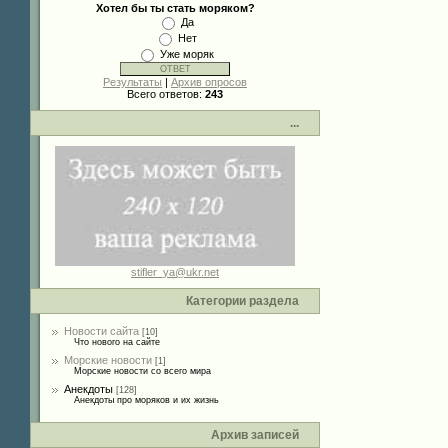
Хотел бы ты стать моряком?
Да
Нет
Уже моряк
Результаты
|
Архив опросов
Всего ответов:
243
...
stifler_ya@ukr.net
Категории раздела
Новости сайта
[10]
Что нового на сайте
Морские новости
[1]
Морские новости со всего мира
Анекдоты
[128]
Анекдоты про моряков и их жизнь
Архив записей