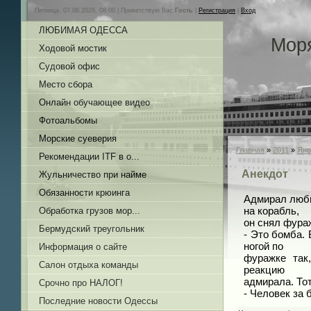
Пятница, 07.08.2026, 08:00 |
Приветствую Вас
Гость
|
Регистрация
|
Вход
ЛЮБИМАЯ ОДЕССА
Мор
Ходовой мостик
Судовой офис
Место сбора
Онлайн обучающее видео
Фотоальбомы
Морские суеверия
Главная
»
2011
»
Янв
Рекомендации ITF в о...
Анекдот
Жульничество при найме
Обязанности крюинга
Адмирал люб
на корабль,
Обработка грузов мор...
он снял фура
Бермудский треугольник
- Это бомба.
ногой по
Информация о сайте
фуражке так
Салон отдыха команды
реакцию
адмирала. То
Срочно про НАЛОГ!
- Человек за 
Последние новости Одессы