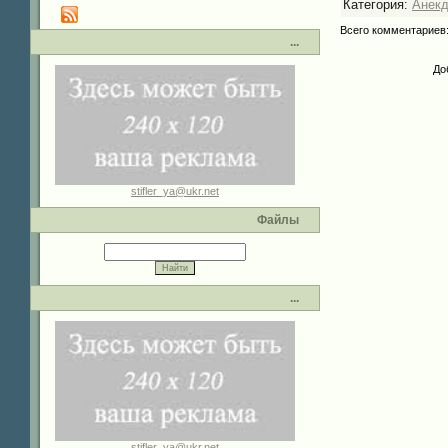
Категория
:
Анек
Всего комментариев
...
До
stifler_ya@ukr.net
Файлы
...
stifler_ya@ukr.net