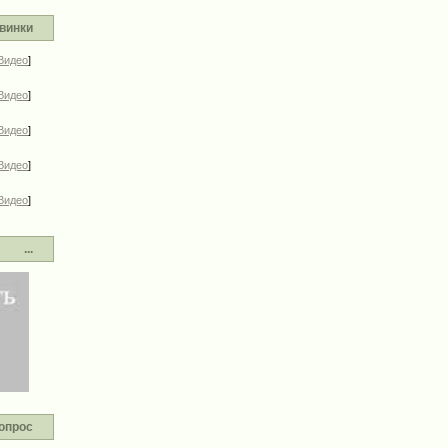
винки
Видео
]
Видео
]
Видео
]
Видео
]
Видео
]
...
опрос