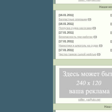
Наши но
[16.01.2011]
[
Балластные операции
(
0
)
[16.01.2011]
[
Погрузка судна насосами
(
0
)
[17.01.2011]
[
Безопасность при работах
(
0
)
[17.01.2011]
[
Наркотики и алкоголь на судах
(
0
)
[17.01.2011]
[
Чистка танков сырой нефтью
(
0
)
stifler_ya@ukr.net
Наш 