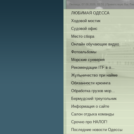
Пятница, 07.08.2026, 02:51 |
Приветствую Вас
Го
ЛЮБИМАЯ ОДЕССА
Ходовой мостик
Судовой офис
Место сбора
Онлайн обучающее видео
Фотоальбомы
Морские суеверия
Рекомендации ITF в о...
Жульничество при найме
Обязанности крюинга
Обработка грузов мор...
Бермудский треугольник
Информация о сайте
Салон отдыха команды
Срочно про НАЛОГ!
Последние новости Одессы