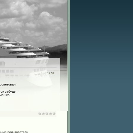
12:53
осоветовал
 он забудет
 мешка
нные пользователи.