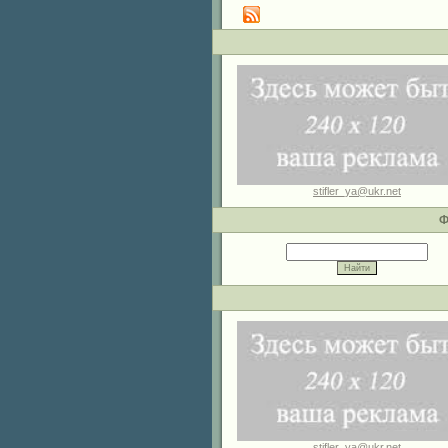
stifler_ya@ukr.net
Ф
stifler_ya@ukr.net