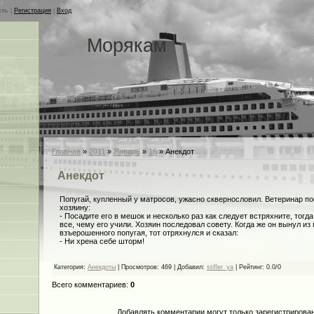
сть
|
Регистрация
|
Вход
Морякам
Главная
»
2011
»
Январь
»
16
» Анекдот
Анекдот
Попугай, купленный у матросов, ужасно сквернословил. Ветеринар п
хозяину:
- Посадите его в мешок и несколько раз как следует встряхните, тогда
все, чему его учили. Хозяин последовал совету. Когда же он вынул из
взъерошенного попугая, тот отряхнулся и сказал:
- Ни хрена себе шторм!
Категория
:
Анекдоты
|
Просмотров
: 469 |
Добавил
:
stifler_ya
|
Рейтинг
:
0.0
/
0
Всего комментариев
:
0
Добавлять комментарии могут только зарегистрирова